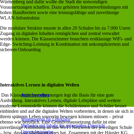
Württemberg und dafür wollte die Stadt die notwendigen
Voraussetzungen schaffen. Dazu gehörten Internetverbindungen mit
hohen Bandbreiten sowie eine leistungsfähige und zuverlässige
WLAN-Infrastruktur.
Die modulare Struktur musste in allen 20 Schulen bis zu 7.000 Usern
Zugang zu digitalen Inhalten ermöglichen und zentral verwaltet
werden können. Die Klassenzimmer brauchten erstklassige WiFi- und
Edge- Switching-Leistung in Kombination mit unkompliziertem und
sicherem Onboarding
Interaktives Lernen in digitalen Welten
Jetzt bestellen
Das Klassenzimmer von morgen legt die Basis für eine gute
Ausbildung. Interaktives Lernen, digitale Lehrpläne und weitere
moderne Lernmodelle können die Schülerinnen und Schüler besser
einbinden und auf die digitalen Welten vorbereiten, in denen sie sich in
ihrem späteren Leben souverän bewegen können müssen – privat
Wissenswertes für Lehrkräfte
ebenso wie beruflich. Eine Grundvoraussetzung dafür ist eine
Methoden und Inhalte für zeitgemäßen Unterricht
zuverlässige Anbindung an das Wi-Fi Netzwerk der jeweiligen Schule
Unterrichtsimpulse
– bzw. dass sie überhaupt eines hat. Zusammen mit der Häusler KG