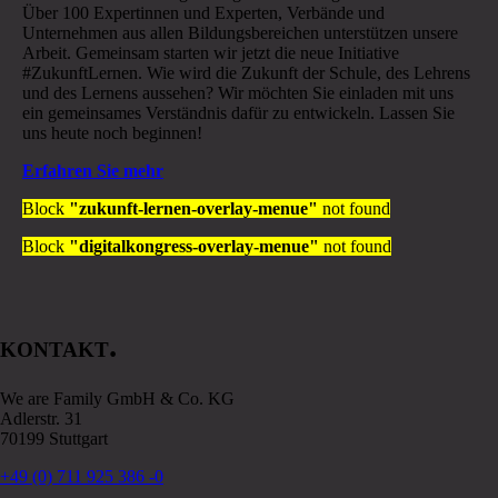
Über 100 Expertinnen und Experten, Verbände und
Unternehmen aus allen Bildungsbereichen unterstützen unsere
Arbeit. Gemeinsam starten wir jetzt die neue Initiative
#ZukunftLernen. Wie wird die Zukunft der Schule, des Lehrens
und des Lernens aussehen? Wir möchten Sie einladen mit uns
ein gemeinsames Verständnis dafür zu entwickeln. Lassen Sie
uns heute noch beginnen!
Erfahren Sie mehr
Block
"zukunft-lernen-overlay-menue"
not found
Block
"digitalkongress-overlay-menue"
not found
.
KONTAKT
We are Family GmbH & Co. KG
Adlerstr. 31
70199 Stuttgart
+49 (0) 711 925 386 -0