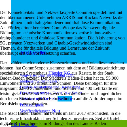
Der Konnektivitäts- und Netzwerkexperte CommScope definiert mit
den übernommenen Unternehmen ARRIS und Ruckus Networks die
Zukunft neu – mit drahtgebundener und drahtlose Kommunikation.
Als Förderpartner bereichert CommScope das Netzwerk digitale
Bidlung um technische Kommunikationsexpertise in innovativer
drahtgebundener und drahtlose Kommunikation. Die Aktivierung von
5G, privaten Netzwerken und Gigabit-Geschwindigkeiten sind
Themen, die für digitale Bildung und Lernräume der Zukunft
Jetzt bestellen
überhaupt erst die Voraussetzung schaffen.
Dazu zählen auch moderne Klassenzimmer – und wie diese aussehen
können, hat CommScope zusammen mit dem auf Bildungseinrichtung
spezialisierten Systemhaus
Häusler KG
aus Rastatt, in der Stadt
Wegweiser Digitale Bildung
Baden-Baden gezeigt. Der Stadtkreis Baden-Baden hat ca. 55.000
Medienentwicklungsplan
Einwohnern und 20 öffentliche Schulen. Diese benötigen für ihre
Digitale Ausstattung und Beschaffung
insgesamt 6.800 Schülerinnen und Schüler und 400 Lehrkräfte ein
Förderprogramme / DigitalPakt Schule
leistungsstarkes WLAN-Netzwerk, um die Kinder und Jugednlichen
durch den Einsatz digitaler Lehrmethoden auf die Anforderungen im
Webinare und Termine
Berufsleben vorzubereiten.
Praxisbeispiele
Veröffentlichungen
Die Stadt Baden-Baden hat bereits im Jahr 2017 entschieden, in die
technische Infrastruktur Ihrer Schulen zu investieren. Seit 2016 steht
digitale Bildung bereits im Bildungsplan des Landes Baden-
Für Lehrkräfte