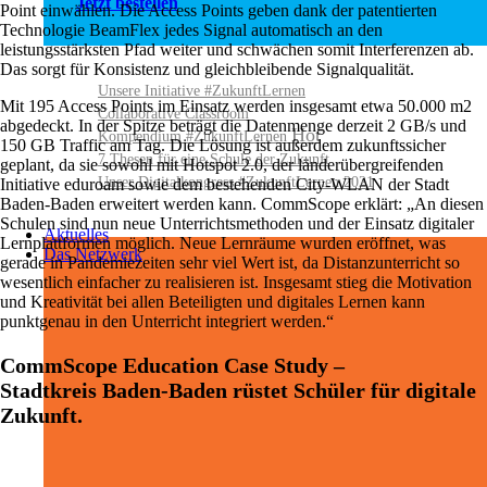
Jetzt bestellen
Point einwählen. Die Access Points geben dank der patentierten
Technologie BeamFlex jedes Signal automatisch an den
leistungsstärksten Pfad weiter und schwächen somit Interferenzen ab.
Das sorgt für Konsistenz und gleichbleibende Signalqualität.
Unsere Initiative #ZukunftLernen
Mit 195 Access Points im Einsatz werden insgesamt etwa 50.000 m2
Collaborative Classroom
abgedeckt. In der Spitze beträgt die Datenmenge derzeit 2 GB/s und
Kompendium #ZukunftLernen
150 GB Traffic am Tag. Die Lösung ist außerdem zukunftssicher
7 Thesen für eine Schule der Zukunft
geplant, da sie sowohl mit Hotspot 2.0, der länderübergreifenden
Unser Digitalkongress #ZukunftLernen 2021
Initiative eduroam sowie dem bestehenden City-WLAN der Stadt
Baden-Baden erweitert werden kann. CommScope erklärt: „An diesen
Schulen sind nun neue Unterrichtsmethoden und der Einsatz digitaler
Aktuelles
Lernplattformen möglich. Neue Lernräume wurden eröffnet, was
Das Netzwerk
gerade in Pandemiezeiten sehr viel Wert ist, da Distanzunterricht so
wesentlich einfacher zu realisieren ist. Insgesamt stieg die Motivation
und Kreativität bei allen Beteiligten und digitales Lernen kann
punktgenau in den Unterricht integriert werden.“
CommScope Education Case Study –
Stadtkreis Baden-Baden rüstet Schüler für digitale
Zukunft.