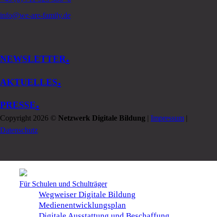
info@we-are-family.de
.
NEWSLETTER
.
AKTUELLES
.
PRESSE
Copyright 2026 ©
Netzwerk Digitale Bildung
|
Impressum
|
Datenschutz
Für Schulen und Schulträger
Wegweiser Digitale Bildung
Medienentwicklungsplan
Digitale Ausstattung und Beschaffung