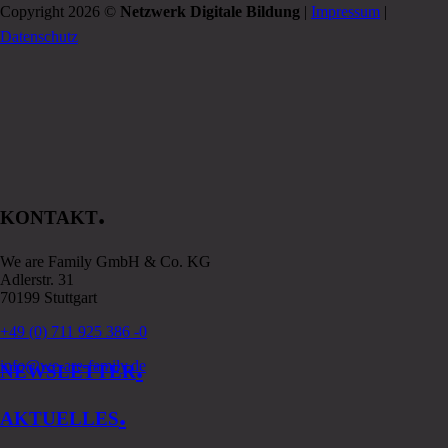
Copyright 2026 ©
Netzwerk Digitale Bildung
|
Impressum
|
Datenschutz
.
KONTAKT
We are Family GmbH & Co. KG
Adlerstr. 31
70199 Stuttgart
+49 (0) 711 925 386 -0
.
info@we-are-family.de
NEWSLETTER
.
AKTUELLES