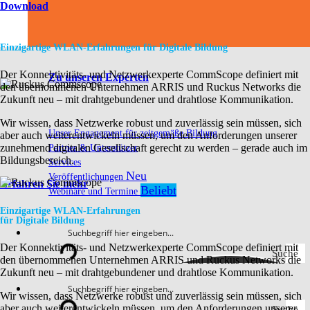
Download
Einzigartige WLAN-Erfahrungen für Digitale Bildung
Der Konnektivitäts- und Netzwerkexperte CommScope definiert mit
Zu unseren Experten
den übernommenen Unternehmen ARRIS und Ruckus Networks die
Zukunft neu – mit drahtgebundener und drahtlose Kommunikation.
Wir wissen, dass Netzwerke robust und zuverlässig sein müssen, sich
Unser Engagement für zeitgemäße Bildung
aber auch weiterentwickeln müssen, um den Anforderungen unserer
Partner & Unterstützer
zunehmend digitalen Gesellschaft gerecht zu werden – gerade auch im
Bildungsbereich.
Services
Veröffentlichungen
Erfahren Sie mehr
Webinare und Termine
Einzigartige WLAN-Erfahrungen
für Digitale Bildung
Der Konnektivitäts- und Netzwerkexperte CommScope definiert mit
Suche
den übernommenen Unternehmen ARRIS und Ruckus Networks die
Zukunft neu – mit drahtgebundener und drahtlose Kommunikation.
Wir wissen, dass Netzwerke robust und zuverlässig sein müssen, sich
aber auch weiterentwickeln müssen, um den Anforderungen unserer
Suche