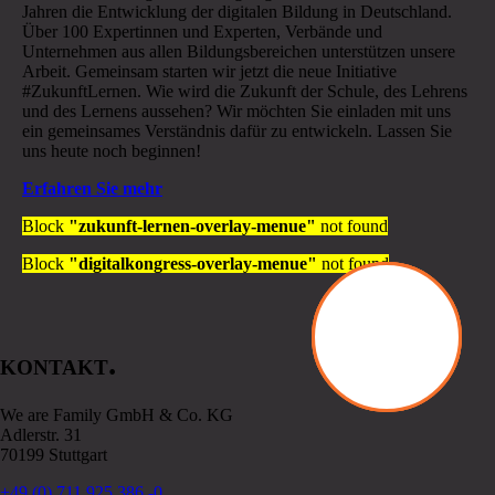
Jahren die Entwicklung der digitalen Bildung in Deutschland.
Über 100 Expertinnen und Experten, Verbände und
Unternehmen aus allen Bildungsbereichen unterstützen unsere
Arbeit. Gemeinsam starten wir jetzt die neue Initiative
#ZukunftLernen. Wie wird die Zukunft der Schule, des Lehrens
und des Lernens aussehen? Wir möchten Sie einladen mit uns
ein gemeinsames Verständnis dafür zu entwickeln. Lassen Sie
uns heute noch beginnen!
Erfahren Sie mehr
Block
"zukunft-lernen-overlay-menue"
not found
Block
"digitalkongress-overlay-menue"
not found
.
KONTAKT
We are Family GmbH & Co. KG
Adlerstr. 31
70199 Stuttgart
+49 (0) 711 925 386 -0