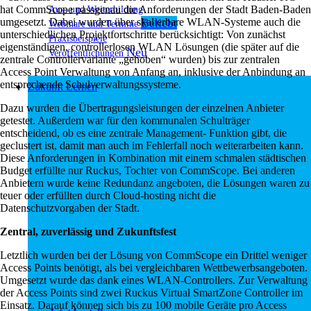
Aus- und Weiterbildung
hat CommScope passgenau die Anforderungen der Stadt Baden-Baden
umgesetzt. Dabei wurden über skalierbare WLAN-Systeme auch die
Webinare und Termine
unterschiedlichen Projektfortschritte berücksichtigt: Von zunächst
Praxisbeispiele
eigenständigen, controllerlosen WLAN Lösungen (die später auf die
Veröffentlichungen
zentrale Controllervariante „gehoben“ wurden) bis zur zentralen
Access Point Verwaltung von Anfang an, inklusive der Anbindung an
entsprechende Schulverwaltungssysteme.
Zukunft Lernen
Dazu wurden die Übertragungsleistungen der einzelnen Anbieter
getestet. Außerdem war für den kommunalen Schulträger
entscheidend, ob es eine zentrale Management- Funktion gibt, die
geclustert ist, damit man auch im Fehlerfall noch weiterarbeiten kann.
Diese Anforderungen in Kombination mit einem schmalen städtischen
Budget erfüllte nur Ruckus, Tochter von CommScope. Bei anderen
Anbietern wurde keine Redundanz angeboten, die Lösungen waren zu
teuer oder erfüllten durch Cloud-hosting nicht die
Datenschutzvorgaben der Stadt.
Zentral, zuverlässig und Zukunftsfest
Letztlich wurden bei der Lösung von CommScope ein Drittel weniger
Access Points benötigt, als bei vergleichbaren Wettbewerbsangeboten.
Umgesetzt wurde das dank eines WLAN-Controllers. Zur Verwaltung
der Access Points sind zwei Ruckus Virtual SmartZone Controller im
Einsatz. Darauf können sich bis zu 100 mobile Geräte pro Access