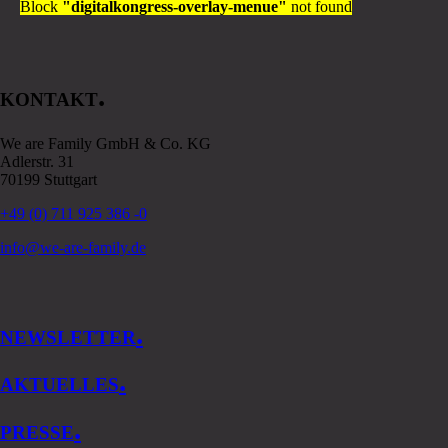
Block
"digitalkongress-overlay-menue"
not found
.
KONTAKT
We are Family GmbH & Co. KG
Adlerstr. 31
70199 Stuttgart
+49 (0) 711 925 386 -0
info@we-are-family.de
.
NEWSLETTER
.
AKTUELLES
.
PRESSE