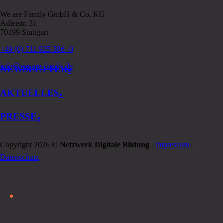
We are Family GmbH & Co. KG
Adlerstr. 31
70199 Stuttgart
+49 (0) 711 925 386 -0
.
info@we-are-family.de
NEWSLETTER
.
AKTUELLES
.
PRESSE
Copyright 2026 ©
Netzwerk Digitale Bildung
|
Impressum
|
Datenschutz