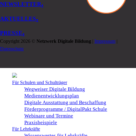
.
NEWSLETTER
.
AKTUELLES
.
PRESSE
Copyright 2026 ©
Netzwerk Digitale Bildung
|
Impressum
|
Datenschutz
Für Schulen und Schulträger
Wegweiser Digitale Bildung
Medienentwicklungsplan
Digitale Ausstattung und Beschaffung
Förderprogramme / DigitalPakt Schule
Webinare und Termine
Praxisbeispiele
Für Lehrkräfte
Wissenswertes für Lehrkräfte