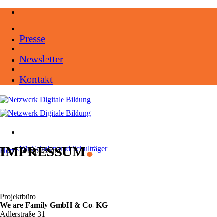
Zum
Inhalt
springen
Presse
Newsletter
Kontakt
.
IMPRESSUM
Für Schulen und Schulträger
Home
»
Impressum
Projektbüro
We are Family GmbH & Co. KG
Adlerstraße 31