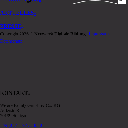
.
AKTUELLES
.
PRESSE
Copyright 2026 ©
Netzwerk Digitale Bildung
|
Impressum
|
Datenschutz
.
KONTAKT
We are Family GmbH & Co. KG
Adlerstr. 31
70199 Stuttgart
+49 (0) 711 925 386 -0