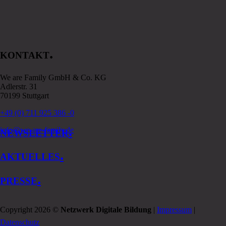
.
KONTAKT
We are Family GmbH & Co. KG
Adlerstr. 31
70199 Stuttgart
+49 (0) 711 925 386 -0
.
info@we-are-family.de
NEWSLETTER
.
AKTUELLES
.
PRESSE
Copyright 2026 ©
Netzwerk Digitale Bildung
|
Impressum
|
Datenschutz