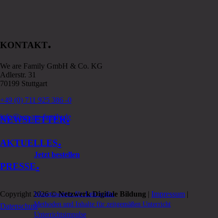
.
KONTAKT
We are Family GmbH & Co. KG
Adlerstr. 31
70199 Stuttgart
+49 (0) 711 925 386 -0
.
info@we-are-family.de
NEWSLETTER
.
AKTUELLES
Jetzt bestellen
.
PRESSE
Copyright 2026 ©
Netzwerk Digitale Bildung
|
Impressum
|
Wissenswertes für Lehrkräfte
Methoden und Inhalte für zeitgemäßen Unterricht
Datenschutz
Unterrichtsimpulse