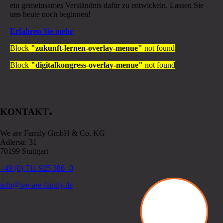
ein gemeinsames Verständnis dafür zu entwickeln. Lassen Sie
uns heute noch beginnen!
Erfahren Sie mehr
Block
"zukunft-lernen-overlay-menue"
not found
Block
"digitalkongress-overlay-menue"
not found
.
KONTAKT
We are Family GmbH & Co. KG
Adlerstr. 31
70199 Stuttgart
+49 (0) 711 925 386 -0
info@we-are-family.de