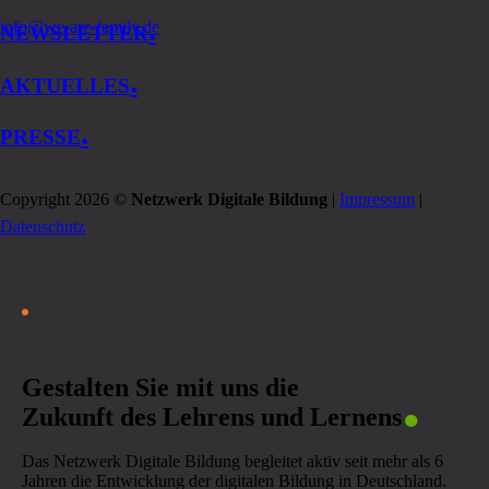
.
info@we-are-family.de
NEWSLETTER
.
AKTUELLES
.
PRESSE
Copyright 2026 ©
Netzwerk Digitale Bildung
|
Impressum
|
Datenschutz
.
Gestalten Sie mit uns die
Zukunft des Lehrens und Lernens
Das Netzwerk Digitale Bildung begleitet aktiv seit mehr als 6
Jahren die Entwicklung der digitalen Bildung in Deutschland.