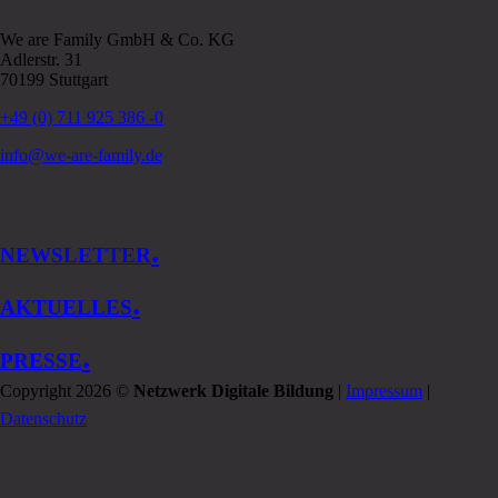
We are Family GmbH & Co. KG
Adlerstr. 31
70199 Stuttgart
+49 (0) 711 925 386 -0
info@we-are-family.de
.
NEWSLETTER
.
AKTUELLES
.
PRESSE
Copyright 2026 ©
Netzwerk Digitale Bildung
|
Impressum
|
Datenschutz