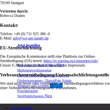
70199 Stuttgart
Vertreten durch:
Rebecca Duden
Kontakt:
Telefon: +49 (0) 711 925 386 -0
E-Mail:
info@we-are-family.de
Jetzt bestellen
EU-Streitschlichtung
Die Europäische Kommission stellt eine Plattform zur Online-
Streitbeilegung (OS) bereit:
https://ec.europa.eu/consumers/odr/
.
Wegweiser Digitale Bildung
Unsere E-Mail-Adresse finden Sie oben im Impressum.
Medienentwicklungsplan
Verbraucher­streit­beilegung/Universal­schlichtungs­stelle
Digitale Ausstattung und Beschaffung
Förderprogramme / DigitalPakt Schule
Wir sind nicht bereit oder verpflichtet, an Streitbeilegungsverfahren vor
Webinare und Termine
einer Verbraucherschlichtungsstelle teilzunehmen.
Praxisbeispiele
Veröffentlichungen
Für Lehrkräfte