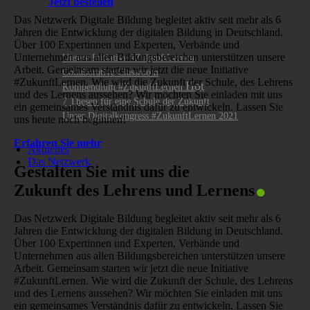
Jetzt bestellen
Das Netzwerk Digitale Bildung begleitet aktiv seit mehr als 6
Jahren die Entwicklung der digitalen Bildung in Deutschland.
Über 100 Expertinnen und Experten, Verbände und
Unternehmen aus allen Bildungsbereichen unterstützen unsere
Unsere Initiative #ZukunftLernen
Arbeit. Gemeinsam starten wir jetzt die neue Initiative
Collaborative Classroom
#ZukunftLernen. Wie wird die Zukunft der Schule, des Lehrens
Kompendium #ZukunftLernen
und des Lernens aussehen? Wir möchten Sie einladen mit uns
7 Thesen für eine Schule der Zukunft
ein gemeinsames Verständnis dafür zu entwickeln. Lassen Sie
Unser Digitalkongress #ZukunftLernen 2021
uns heute noch beginnen!
Erfahren Sie mehr
Aktuelles
.
Das Netzwerk
Gestalten Sie mit uns die
Zukunft des Lehrens und Lernens
Das Netzwerk Digitale Bildung begleitet aktiv seit mehr als 6
Jahren die Entwicklung der digitalen Bildung in Deutschland.
Über 100 Expertinnen und Experten, Verbände und
Unternehmen aus allen Bildungsbereichen unterstützen unsere
Arbeit. Gemeinsam starten wir jetzt die neue Initiative
#ZukunftLernen. Wie wird die Zukunft der Schule, des Lehrens
und des Lernens aussehen? Wir möchten Sie einladen mit uns
ein gemeinsames Verständnis dafür zu entwickeln. Lassen Sie