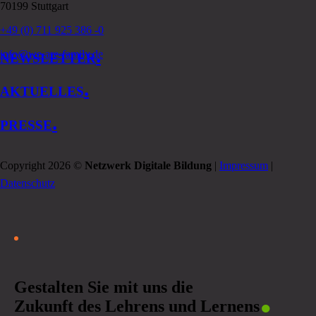
70199 Stuttgart
+49 (0) 711 925 386 -0
.
info@we-are-family.de
NEWSLETTER
.
AKTUELLES
.
PRESSE
Copyright 2026 ©
Netzwerk Digitale Bildung
|
Impressum
|
Datenschutz
.
Gestalten Sie mit uns die
Zukunft des Lehrens und Lernens