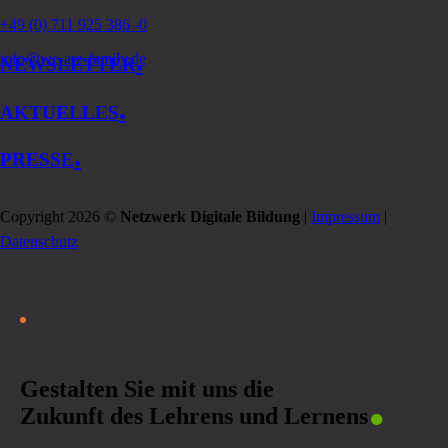
+49 (0) 711 925 386 -0
.
info@we-are-family.de
NEWSLETTER
.
AKTUELLES
.
PRESSE
Copyright 2026 ©
Netzwerk Digitale Bildung
|
Impressum
|
Datenschutz
.
Gestalten Sie mit uns die
Zukunft des Lehrens und Lernens