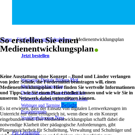
.
So erstellen Sie einen
Home
»
Für Schulen und Schulträger
»
Medienentwicklungsplan
Medienentwicklungsplan
Jetzt bestellen
Keine Ausstattung ohne Konzept – Bund und Länder verlangen
Wegweiser Digitale Bildung
von jeder Schule, die Fördermittel beantragen will, einen
Medienentwicklungsplan
Medienentwicklungsplan. Hier finden Sie wertvolle Informationen
und Tipps, wie Sie einen Plan erstellen können und wie wir Sie in
Digitale Ausstattung und Beschaffung
unserem Netzwerk dabei unterstützen können.
Förderprogramme / DigitalPakt Schule
Webinare und Termine
Es ist erwiesen, dass der Einsatz von digitalen Lernwerkzeugen im
Praxisbeispiele
Unterricht nur dann erfolgreich ist, wenn diese in ein Konzept
Veröffentlichungen
eingebunden sind. Der Medienentwicklungsplan schafft dabei die
notwendige Klarheit über pädagogische Anforderungen, gibt
Planungssicherheit für Schulleitung, Verwaltung und Schulträger und
Für Lehrkräfte