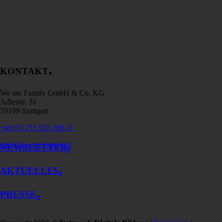
.
KONTAKT
We are Family GmbH & Co. KG
Adlerstr. 31
70199 Stuttgart
+49 (0) 711 925 386 -0
.
info@we-are-family.de
NEWSLETTER
.
AKTUELLES
.
PRESSE