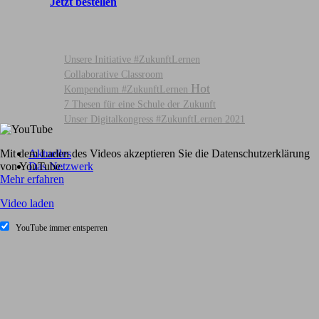
Jetzt bestellen
Unsere Initiative #ZukunftLernen
Collaborative Classroom
Kompendium #ZukunftLernen
7 Thesen für eine Schule der Zukunft
Unser Digitalkongress #ZukunftLernen 2021
Aktuelles
Mit dem Laden des Videos akzeptieren Sie die Datenschutzerklärung
Das Netzwerk
von YouTube.
Mehr erfahren
Video laden
YouTube immer entsperren