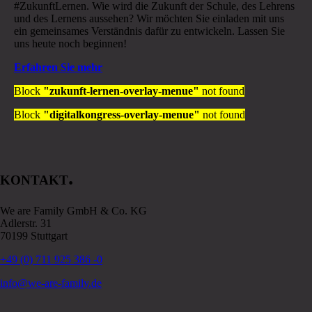
#ZukunftLernen. Wie wird die Zukunft der Schule, des Lehrens
und des Lernens aussehen? Wir möchten Sie einladen mit uns
ein gemeinsames Verständnis dafür zu entwickeln. Lassen Sie
uns heute noch beginnen!
Erfahren Sie mehr
Block
"zukunft-lernen-overlay-menue"
not found
Block
"digitalkongress-overlay-menue"
not found
.
KONTAKT
We are Family GmbH & Co. KG
Adlerstr. 31
70199 Stuttgart
+49 (0) 711 925 386 -0
info@we-are-family.de