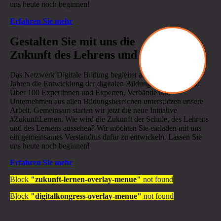
uns heute noch beginnen!
Erfahren Sie mehr
.
Gestalten Sie mit uns die
Zukunft des Lehrens und Lernens
Das Netzwerk Digitale Bildung begleitet aktiv seit mehr als 6
Jahren die Entwicklung der digitalen Bildung in Deutschland.
Über 100 Expertinnen und Experten, Verbände und
Unternehmen aus allen Bildungsbereichen unterstützen unsere
Arbeit. Gemeinsam starten wir jetzt die neue Initiative
#ZukunftLernen. Wie wird die Zukunft der Schule, des Lehrens
und des Lernens aussehen? Wir möchten Sie einladen mit uns
ein gemeinsames Verständnis dafür zu entwickeln. Lassen Sie
uns heute noch beginnen!
Erfahren Sie mehr
Block
"zukunft-lernen-overlay-menue"
not found
Block
"digitalkongress-overlay-menue"
not found