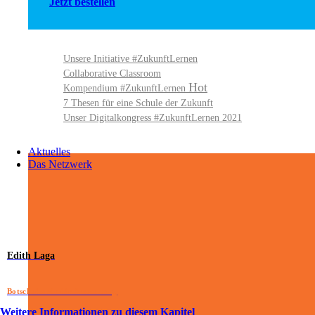
Jetzt bestellen
Unsere Initiative #ZukunftLernen
Collaborative Classroom
Kompendium #ZukunftLernen
7 Thesen für eine Schule der Zukunft
Unser Digitalkongress #ZukunftLernen 2021
Aktuelles
Das Netzwerk
Edith Laga
Botschafter/in für Ausstattung
Weitere Informationen zu diesem Kapitel