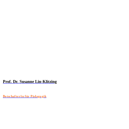
Prof. Dr. Susanne Lin-Klitzing
Botschafter/in für Pädagogik