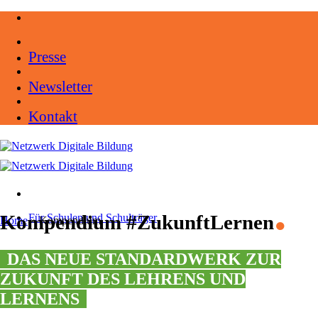
Zum
Inhalt
springen
Presse
Newsletter
Kontakt
.
Kompendium #ZukunftLernen
Für Schulen und Schulträger
Home
»
Kompendium
DAS NEUE STANDARDWERK ZUR
ZUKUNFT DES LEHRENS UND
LERNENS