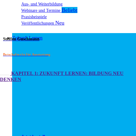
Aus- und Weiterbildung
Webinare und Termine
Praxisbeispiele
Veröffentlichungen
Zukunft Lernen
Steffen Guschmann
Botschafter/in für Ausstattung
KAPITEL 1: ZUKUNFT LERNEN: BILDUNG NEU
DENKEN