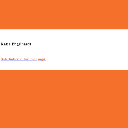
Katja Engelhardt
Botschafter/in für Pädagogik