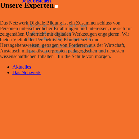
.
Jetzt bestellen
Unsere Experten
Das Netzwerk Digitale Bildung ist ein Zusammenschluss von
Unsere Initiative #ZukunftLernen
Personen unterschiedlicher Erfahrungen und Interessen, die sich für
Collaborative Classroom
zeitgemäßen Unterricht mit digitalen Werkzeugen engagieren. Wir
Kompendium #ZukunftLernen
bieten Vielfalt der Perspektiven, Kompetenzen und
Herangehensweisen, getragen von Förderern aus der Wirtschaft,
7 Thesen für eine Schule der Zukunft
Austausch mit praktisch erprobten pädagogischen und neuesten
Unser Digitalkongress #ZukunftLernen 2021
wissenschaftlichen Inhalten - für die Schule von morgen.
Aktuelles
Das Netzwerk