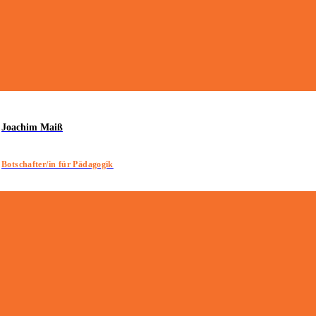
Joachim Maiß
Botschafter/in für Pädagogik