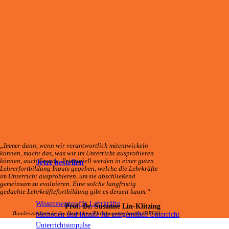
„Immer dann, wenn wir verantwortlich mitentwickeln
können, macht das, was wir im Unterricht ausprobieren
können, auch Freude. Prinzipiell werden in einer guten
Jetzt bestellen
Lehrerfortbildung Inputs gegeben, welche die Lehrkräfte
im Unterricht ausprobieren, um sie abschließend
gemeinsam zu evaluieren. Eine solche langfristig
gedachte Lehrkräftefortbildung gibt es derzeit kaum.“
Wissenswertes für Lehrkräfte
Prof. Dr. Susanne Lin-Klitzing
Bundesvorsitzende des Deutschen Philologenverbands (DPhV)
Methoden und Inhalte für zeitgemäßen Unterricht
Unterrichtsimpulse