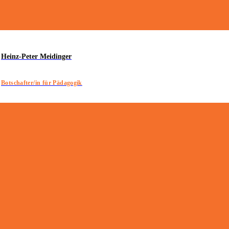
Heinz-Peter Meidinger
Botschafter/in für Pädagogik