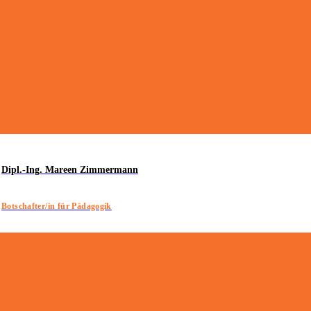
Dipl.-Ing. Mareen Zimmermann
Botschafter/in für Pädagogik