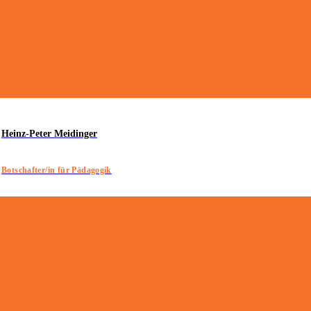
Heinz-Peter Meidinger
Botschafter/in für Pädagogik