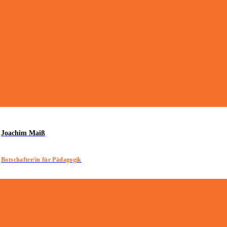
Joachim Maiß
Botschafter/in für Pädagogik