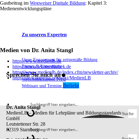
Gastbeitrag im
Wegweiser Digitale Bildung
: Kapitel 3:
Medienentwicklungspläne
Zu unseren Experten
Medien von Dr. Anita Stangl
Unser Engagement für zeitgemäße Bildung
.
https://www.medienlb.de
Partner & Unterstützer
https://www.lehrmediathek.de
https://www.medienlb.de/index.cfm/newsletter-archiv/
Services
Sprechen Sie mich an
https://de.wikipedia.org/wiki/MedienLB
Veröffentlichungen
Webinare und Termine
Dr. Anita Stangl
MedienLB – Medien für Lehrpläne und Bildungsstandards
Suche
GmbH
Leutstettener Str. 28
82319 Starnberg
Suche