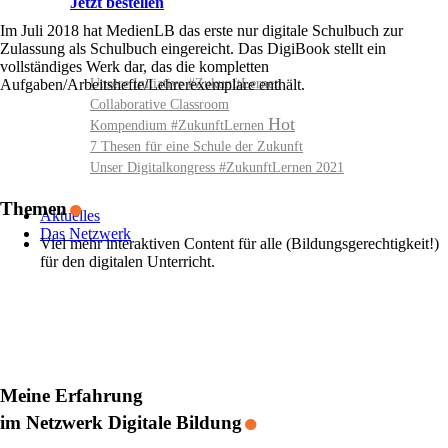
Jetzt bestellen
Im Juli 2018 hat MedienLB das erste nur digitale Schulbuch zur
Zulassung als Schulbuch eingereicht. Das DigiBook stellt ein
vollständiges Werk dar, das die kompletten
Unsere Initiative #ZukunftLernen
Aufgaben/Arbeitshefte/Lehrerexemplare enthält.
Collaborative Classroom
Kompendium #ZukunftLernen
7 Thesen für eine Schule der Zukunft
.
Unser Digitalkongress #ZukunftLernen 2021
Themen
Aktuelles
Das Netzwerk
Viel mehr interaktiven Content für alle (Bildungsgerechtigkeit!)
für den digitalen Unterricht.
.
Meine Erfahrung
im Netzwerk Digitale Bildung