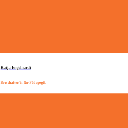
Katja Engelhardt
Botschafter/in für Pädagogik