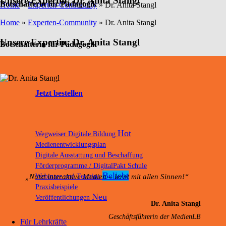
Unsere Expertin: Dr. Anita Stangl
Botschafterin für Pädagogik
Home
»
Experten-Community
»
Dr. Anita Stangl
Home
»
Experten-Community
»
Dr. Anita Stangl
Unsere Expertin: Dr. Anita Stangl
Botschafterin für Pädagogik
Jetzt bestellen
Wegweiser Digitale Bildung
Medienentwicklungsplan
Digitale Ausstattung und Beschaffung
Förderprogramme / DigitalPakt Schule
„Nutzt interaktive Medien – lernt mit allen Sinnen!“
Webinare und Termine
Praxisbeispiele
Veröffentlichungen
Dr. Anita Stangl
Geschäftsführerin der MedienLB
Für Lehrkräfte