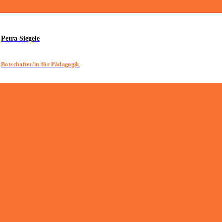
Petra Siegele
Botschafter/in für Pädagogik