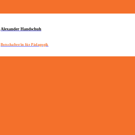
Alexander Handschuh
Botschafter/in für Pädagogik