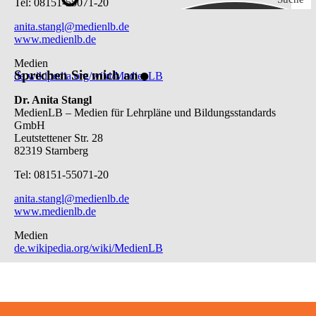
Tel: 08151-55071-20
anita.stangl@medienlb.de
www.medienlb.de
.
Medien
Sprechen Sie mich an
de.wikipedia.org/wiki/MedienLB
Dr. Anita Stangl
MedienLB – Medien für Lehrpläne und Bildungsstandards
GmbH
Leutstettener Str. 28
82319 Starnberg
Tel: 08151-55071-20
anita.stangl@medienlb.de
www.medienlb.de
Medien
de.wikipedia.org/wiki/MedienLB