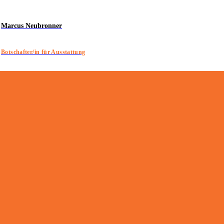
Marcus Neubronner
Botschafter/in für Ausstattung