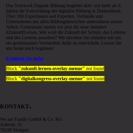
Das Netzwerk Digitale Bildung begleitet aktiv seit mehr als 6
Jahren die Entwicklung der digitalen Bildung in Deutschland.
Über 100 Expertinnen und Experten, Verbände und
Unternehmen aus allen Bildungsbereichen unterstützen unsere
Arbeit. Gemeinsam starten wir jetzt die neue Initiative
#ZukunftLernen. Wie wird die Zukunft der Schule, des Lehrens
und des Lernens aussehen? Wir möchten Sie einladen mit uns
ein gemeinsames Verständnis dafür zu entwickeln. Lassen Sie
uns heute noch beginnen!
Erfahren Sie mehr
Block
"zukunft-lernen-overlay-menue"
not found
Block
"digitalkongress-overlay-menue"
not found
.
KONTAKT
We are Family GmbH & Co. KG
Adlerstr. 31
70199 Stuttgart