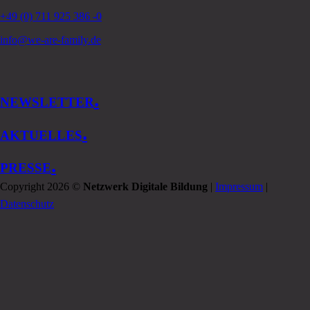
+49 (0) 711 925 386 -0
info@we-are-family.de
.
NEWSLETTER
.
AKTUELLES
.
PRESSE
Copyright 2026 ©
Netzwerk Digitale Bildung
|
Impressum
|
Datenschutz