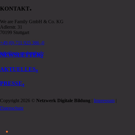
.
KONTAKT
We are Family GmbH & Co. KG
Adlerstr. 31
70199 Stuttgart
+49 (0) 711 925 386 -0
.
info@we-are-family.de
NEWSLETTER
.
AKTUELLES
.
PRESSE
Copyright 2026 ©
Netzwerk Digitale Bildung
|
Impressum
|
Datenschutz