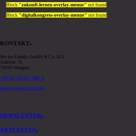
Block
"zukunft-lernen-overlay-menue"
not found
Block
"digitalkongress-overlay-menue"
not found
.
KONTAKT
We are Family GmbH & Co. KG
Adlerstr. 31
70199 Stuttgart
+49 (0) 711 925 386 -0
info@we-are-family.de
.
NEWSLETTER
.
AKTUELLES