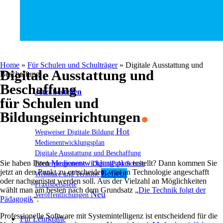
Home
»
Für Schulen und Schulträger
»
Digitale Ausstattung und
Digitale Ausstattung und
Beschaffung
Beschaffung
Jetzt bestellen
.
für Schulen und
Bildungseinrichtungen
Wegweiser Digitale Bildung
Medienentwicklungsplan
Digitale Ausstattung und Beschaffung
Sie haben Ihren
Medienentwicklungsplan
erstellt? Dann kommen Sie
Förderprogramme / DigitalPakt Schule
jetzt an den Punkt zu entscheiden, was an Technologie angeschafft
Webinare und Termine
oder nachgerüstet werden soll. Aus der Vielzahl an Möglichkeiten
Praxisbeispiele
wählt man am besten nach dem Grundsatz „
Die Technik folgt der
Veröffentlichungen
Pädagogik
“.
Professionelle Software mit Systemintelligenz ist entscheidend für die
Für Lehrkräfte