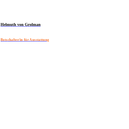
Helmuth von Grolman
Botschafter/in für Ausstattung