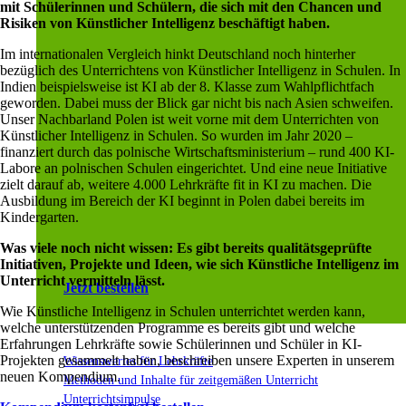
mit Schülerinnen und Schülern, die sich mit den Chancen und
Risiken von Künstlicher Intelligenz beschäftigt haben.
Im internationalen Vergleich hinkt Deutschland noch hinterher
bezüglich des Unterrichtens von Künstlicher Intelligenz in Schulen. In
Indien beispielsweise ist KI ab der 8. Klasse zum Wahlpflichtfach
geworden. Dabei muss der Blick gar nicht bis nach Asien schweifen.
Unser Nachbarland Polen ist weit vorne mit dem Unterrichten von
Künstlicher Intelligenz in Schulen. So wurden im Jahr 2020 –
finanziert durch das polnische Wirtschaftsministerium – rund 400 KI-
Labore an polnischen Schulen eingerichtet. Und eine neue Initiative
zielt darauf ab, weitere 4.000 Lehrkräfte fit in KI zu machen. Die
Ausbildung im Bereich der KI beginnt in Polen dabei bereits im
Kindergarten.
Was viele noch nicht wissen: Es gibt bereits qualitätsgeprüfte
Initiativen, Projekte und Ideen, wie sich Künstliche Intelligenz im
Unterricht vermitteln lässt
.
Jetzt bestellen
Wie Künstliche Intelligenz in Schulen unterrichtet werden kann,
welche unterstützenden Programme es bereits gibt und welche
Erfahrungen Lehrkräfte sowie Schülerinnen und Schüler in KI-
Projekten gesammelt haben, beschreiben unsere Experten in unserem
Wissenswertes für Lehrkräfte
neuen Kompendium.
Methoden und Inhalte für zeitgemäßen Unterricht
Unterrichtsimpulse