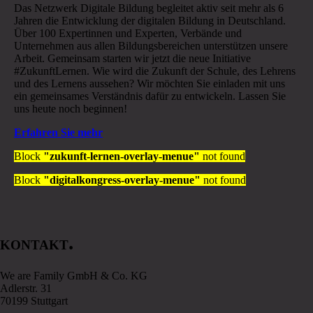
Das Netzwerk Digitale Bildung begleitet aktiv seit mehr als 6
Jahren die Entwicklung der digitalen Bildung in Deutschland.
Über 100 Expertinnen und Experten, Verbände und
Unternehmen aus allen Bildungsbereichen unterstützen unsere
Arbeit. Gemeinsam starten wir jetzt die neue Initiative
#ZukunftLernen. Wie wird die Zukunft der Schule, des Lehrens
und des Lernens aussehen? Wir möchten Sie einladen mit uns
ein gemeinsames Verständnis dafür zu entwickeln. Lassen Sie
uns heute noch beginnen!
Erfahren Sie mehr
Block
"zukunft-lernen-overlay-menue"
not found
Block
"digitalkongress-overlay-menue"
not found
.
KONTAKT
We are Family GmbH & Co. KG
Adlerstr. 31
70199 Stuttgart