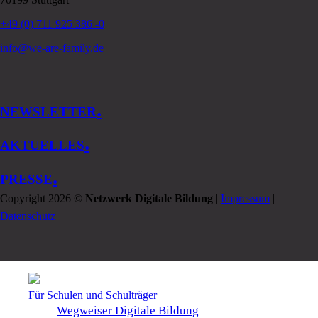
+49 (0) 711 925 386 -0
info@we-are-family.de
.
NEWSLETTER
.
AKTUELLES
.
PRESSE
Copyright 2026 ©
Netzwerk Digitale Bildung
|
Impressum
|
Datenschutz
Für Schulen und Schulträger
Wegweiser Digitale Bildung