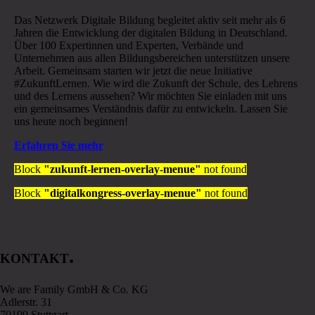
Das Netzwerk Digitale Bildung begleitet aktiv seit mehr als 6
Jahren die Entwicklung der digitalen Bildung in Deutschland.
Über 100 Expertinnen und Experten, Verbände und
Unternehmen aus allen Bildungsbereichen unterstützen unsere
Arbeit. Gemeinsam starten wir jetzt die neue Initiative
#ZukunftLernen. Wie wird die Zukunft der Schule, des Lehrens
und des Lernens aussehen? Wir möchten Sie einladen mit uns
ein gemeinsames Verständnis dafür zu entwickeln. Lassen Sie
uns heute noch beginnen!
Erfahren Sie mehr
Block
"zukunft-lernen-overlay-menue"
not found
Block
"digitalkongress-overlay-menue"
not found
.
KONTAKT
We are Family GmbH & Co. KG
Adlerstr. 31
70199 Stuttgart