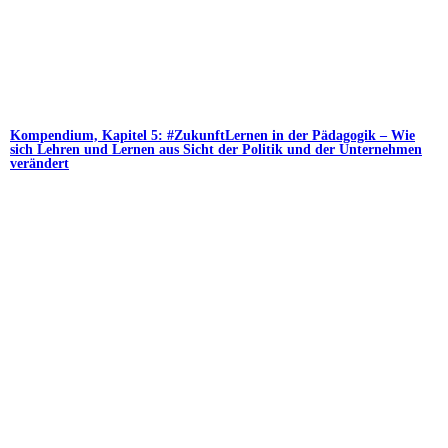
Kompendium, Kapitel 5: #ZukunftLernen in der Pädagogik – Wie
sich Lehren und Lernen aus Sicht der Politik und der Unternehmen
verändert