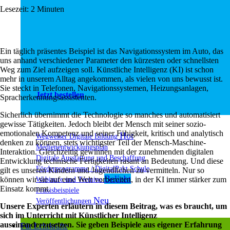
Lesezeit:
2
Minuten
Ein täglich präsentes Beispiel ist das Navigationssystem im Auto, das
uns anhand verschiedener Parameter den kürzesten oder schnellsten
Weg zum Ziel aufzeigen soll. Künstliche Intelligenz (KI) ist schon
mehr in unserem Alltag angekommen, als vielen von uns bewusst ist.
Sie steckt in Telefonen, Navigationssystemen, Heizungsanlagen,
Jetzt bestellen
Spracherkennungsassistenten.
Sicherlich übernimmt die Technologie so manches und automatisiert
gewisse Tätigkeiten. Jedoch bleibt der Mensch mit seiner sozio-
emotionalen Kompetenz und seiner Fähigkeit, kritisch und analytisch
Wegweiser Digitale Bildung
denken zu können, stets wichtigster Teil der Mensch-Maschine-
Medienentwicklungsplan
Interaktion. Gleichzeitig gewinnen mit der zunehmenden digitalen
Digitale Ausstattung und Beschaffung
Entwicklung technische Fertigkeiten rasant an Bedeutung. Und diese
Förderprogramme / DigitalPakt Schule
gilt es unseren Kindern und Jugendlichen zu vermitteln. Nur so
Webinare und Termine
können wir sie auf eine Welt vorbereiten, in der KI immer stärker zum
Einsatz kommt.
Praxisbeispiele
Veröffentlichungen
Unsere Experten erläutern in diesem Beitrag, was es braucht, um
sich im Unterricht mit Künstlicher Intelligenz
auseinanderzusetzen
. Sie geben Beispiele aus eigener Erfahrung
Für Lehrkräfte