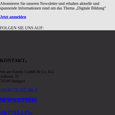
Abonnieren Sie unseren Newsletter und erhalten aktuelle und
spannende Informationen rund um das Thema „Digitale Bildung”
Jetzt anmelden
FOLGEN SIE UNS AUF:
.
KONTAKT
We are Family GmbH & Co. KG
Adlerstr. 31
70199 Stuttgart
+49 (0) 711 925 386 -0
.
info@we-are-family.de
NEWSLETTER
.
AKTUELLES