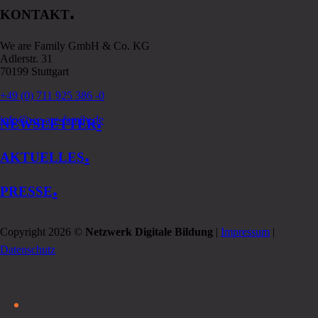
.
KONTAKT
We are Family GmbH & Co. KG
Adlerstr. 31
70199 Stuttgart
+49 (0) 711 925 386 -0
.
info@we-are-family.de
NEWSLETTER
.
AKTUELLES
.
PRESSE
Copyright 2026 ©
Netzwerk Digitale Bildung
|
Impressum
|
Datenschutz