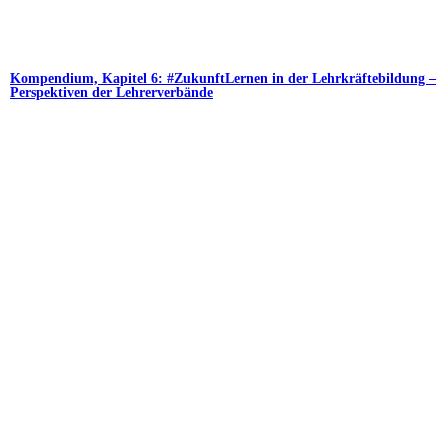
Kompendium, Kapitel 6: #ZukunftLernen in der Lehrkräftebildung –
Perspektiven der Lehrerverbände