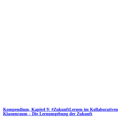
Kompendium, Kapitel 9: #ZukunftLernen im Kollaborativen
Klassenraum – Die Lernumgebung der Zukunft