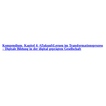
Kompendium, Kapitel 4: #ZukunftLernen im Transformationsprozess
– Digitale Bildung in der digital geprägten Gesellschaft