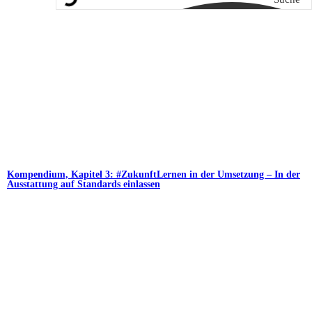
Kompendium, Kapitel 3: #ZukunftLernen in der Umsetzung – In der
Ausstattung auf Standards einlassen