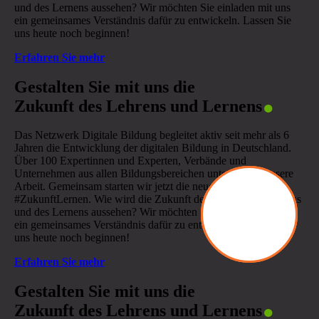
und des Lernens aussehen? Wir möchten Sie einladen mit uns
ein gemeinsames Verständnis dafür zu entwickeln. Lassen Sie
uns heute noch beginnen!
Erfahren Sie mehr
.
Gestalten Sie mit uns die
Zukunft des Lehrens und Lernens
Das Netzwerk Digitale Bildung begleitet aktiv seit mehr als 6
Jahren die Entwicklung der digitalen Bildung in Deutschland.
Über 100 Expertinnen und Experten, Verbände und
Unternehmen aus allen Bildungsbereichen unterstützen unsere
Arbeit. Gemeinsam starten wir jetzt die neue Initiative
#ZukunftLernen. Wie wird die Zukunft der Schule, des Lehrens
und des Lernens aussehen? Wir möchten Sie einladen mit uns
ein gemeinsames Verständnis dafür zu entwickeln. Lassen Sie
uns heute noch beginnen!
Erfahren Sie mehr
.
Gestalten Sie mit uns die
Zukunft des Lehrens und Lernens