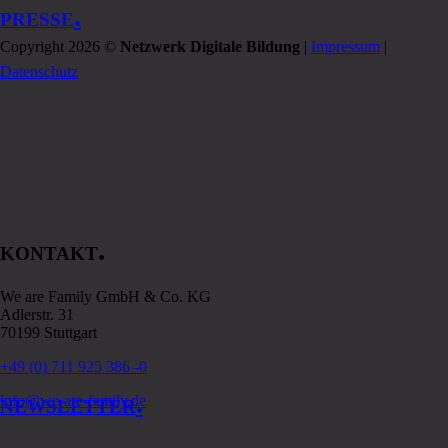
.
PRESSE
Copyright 2026 ©
Netzwerk Digitale Bildung
|
Impressum
|
Datenschutz
.
KONTAKT
We are Family GmbH & Co. KG
Adlerstr. 31
70199 Stuttgart
+49 (0) 711 925 386 -0
.
info@we-are-family.de
NEWSLETTER