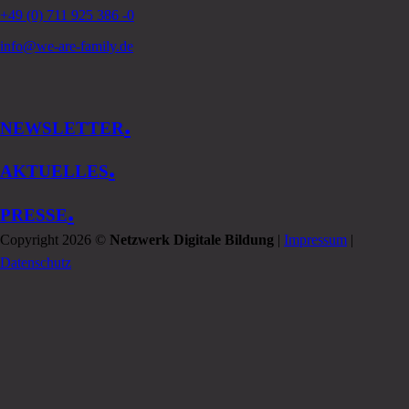
+49 (0) 711 925 386 -0
info@we-are-family.de
.
NEWSLETTER
.
AKTUELLES
.
PRESSE
Copyright 2026 ©
Netzwerk Digitale Bildung
|
Impressum
|
Datenschutz