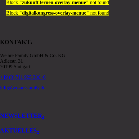
Block
"zukunft-lernen-overlay-menue"
not found
Block
"digitalkongress-overlay-menue"
not found
.
KONTAKT
We are Family GmbH & Co. KG
Adlerstr. 31
70199 Stuttgart
+49 (0) 711 925 386 -0
info@we-are-family.de
.
NEWSLETTER
.
AKTUELLES