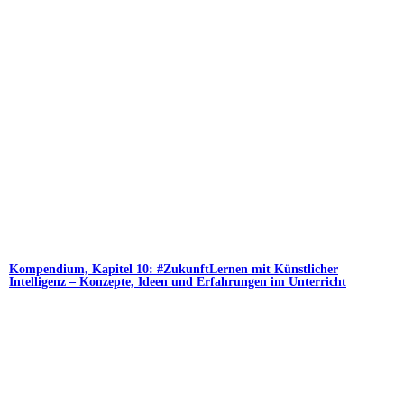
Kompendium, Kapitel 10: #ZukunftLernen mit Künstlicher
Intelligenz – Konzepte, Ideen und Erfahrungen im Unterricht