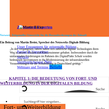
Zu unseren Experten
Vorwort: Zeitgemäßer Unterricht für die Herausforderungen der Zukunft
Ein Beitrag von Martin Breier, Sprecher des Netzwerks Digitale Bildung
Unser Engagement für zeitgemäße Bildung
„In den vergangenen Jahren haben sich zahlreiche digitale Technologien ihren
Partner & Unterstützer
Weg in unsere Schulen und Klassenzimmer gebahnt. Insbesondere durch die
umfassenden Förderungen im Rahmen des
DigitalPakts Schule
wurden
Services
bedeutende Investitionen in die Modernisierung der infrastrukturellen
Veröffentlichungen
Voraussetzungen für die Schulbildung in Deutschland getätigt.“
Webinare und Termine
KAPITEL 1: DIE BEDEUTUNG VON FORT- UND
WEITERBILDUNG IN DER DIGITALEN BILDUNG
Suche
Fort- und Weiterbildung
Suche