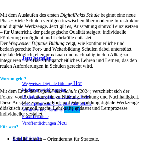
Mit dem Auslaufen des ersten
DigitalPakts Schule
beginnt eine neue
Phase: Viele Schulen verfügen inzwischen über moderne Infrastruktur
und digitale Werkzeuge. Jetzt gilt es, Ausstattung sinnvoll einzusetzen
– für Unterricht, der pädagogische Qualität steigert, individuelle
Förderung ermöglicht und Lehrkräfte entlastet.
Der
Wegweiser Digitale Bildung
zeigt, wie kontinuierliche und
bedarfsgerechte Fort- und Weiterbildung Schulen dabei unterstützt,
digitale Möglichkeiten praxisnah und nachhaltig in den Alltag zu
Jetzt bestellen
integrieren – als Basis für ganzheitliches Lehren und Lernen, das den
realen Anforderungen in Schulen gerecht wird.
Worum geht?
Wegweiser Digitale Bildung
Medienentwicklungsplan
Mit dem Ende des
DigitalPakts Schule
(2024) verschiebt sich der
Fokus: von Ausstattung hin zu Nutzung, Wirkung und Nachhaltigkeit.
Digitale Ausstattung und Beschaffung
Diese Ausgabe zeigt, wie Fort- und Weiterbildung digitale Werkzeuge
Förderprogramme / DigitalPakt Schule
didaktisch sinnvoll macht, Lehrkräfte entlastet und Lernprozesse
Webinare und Termine
individueller gestaltet.
Praxisbeispiele
Veröffentlichungen
Für wen?
Für Lehrkräfte
Schulleitungen – Orientierung für Strategie,