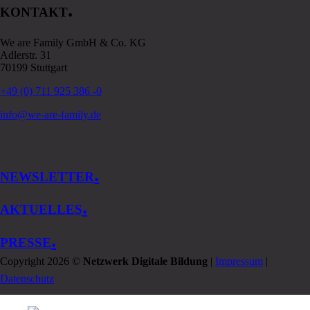
.
KONTAKT
We are Family GmbH & Co. KG
Adlerstr. 31
70199 Stuttgart
+49 (0) 711 925 386 -0
info@we-are-family.de
.
NEWSLETTER
.
AKTUELLES
.
PRESSE
Copyright 2026 ©
Netzwerk Digitale Bildung
|
Impressum
|
Datenschutz