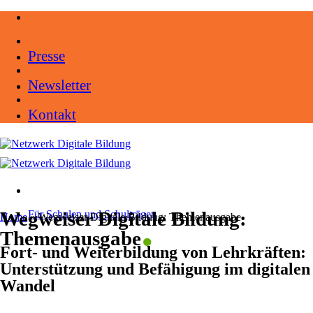
Zum
Inhalt
springen
Presse
Newsletter
Kontakt
.
Wegweiser Digitale Bildung:
Für Schulen und Schulträger
Home
»
Wegweiser Digitale Bildung: Themenausgabe
Themenausgabe
Fort- und Weiterbildung von Lehrkräften:
Unterstützung und Befähigung im digitalen
Wandel