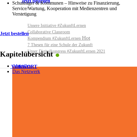
Jetzt bestellen
Schulträger & Kommunen – Hinweise zu Finanzierung,
Service/Wartung, Kooperation mit Medienzentren und
Verstetigung
Unsere Initiative #ZukunftLernen
Collaborative Classroom
Jetzt bestellen
Kompendium #ZukunftLernen
.
7 Thesen für eine Schule der Zukunft
Unser Digitalkongress #ZukunftLernen 2021
Kapitelübersicht
Aktuelles
VORWORT
Das Netzwerk