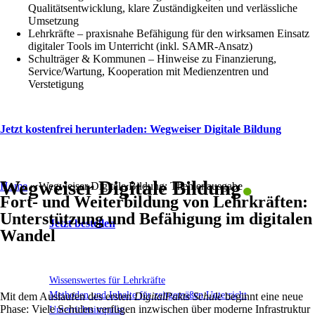
Qualitätsentwicklung, klare Zuständigkeiten und verlässliche
Umsetzung
Lehrkräfte – praxisnahe Befähigung für den wirksamen Einsatz
digitaler Tools im Unterricht (inkl. SAMR-Ansatz)
Schulträger & Kommunen – Hinweise zu Finanzierung,
Service/Wartung, Kooperation mit Medienzentren und
Verstetigung
Jetzt kostenfrei herunterladen: Wegweiser Digitale Bildung
.
Wegweiser Digitale Bildung
Home
»
Wegweiser Digitale Bildung: Themenausgabe
Fort- und Weiterbildung von Lehrkräften:
Unterstützung und Befähigung im digitalen
Jetzt bestellen
Wandel
Wissenswertes für Lehrkräfte
Methoden und Inhalte für zeitgemäßen Unterricht
Mit dem Auslaufen des ersten
DigitalPakts Schule
beginnt eine neue
Phase: Viele Schulen verfügen inzwischen über moderne Infrastruktur
Unterrichtsimpulse