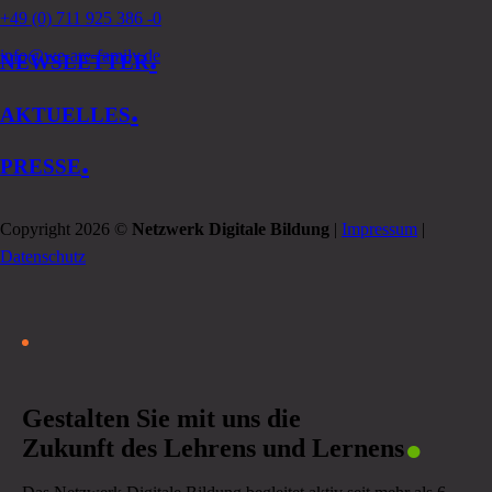
+49 (0) 711 925 386 -0
.
info@we-are-family.de
NEWSLETTER
.
AKTUELLES
.
PRESSE
Copyright 2026 ©
Netzwerk Digitale Bildung
|
Impressum
|
Datenschutz
.
Gestalten Sie mit uns die
Zukunft des Lehrens und Lernens