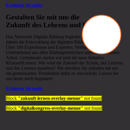
Erfahren Sie mehr
.
Gestalten Sie mit uns die
Zukunft des Lehrens und Lernens
Das Netzwerk Digitale Bildung begleitet aktiv seit mehr als 6
Jahren die Entwicklung der digitalen Bildung in Deutschland.
Über 100 Expertinnen und Experten, Verbände und
Unternehmen aus allen Bildungsbereichen unterstützen unsere
Arbeit. Gemeinsam starten wir jetzt die neue Initiative
#ZukunftLernen. Wie wird die Zukunft der Schule, des Lehrens
und des Lernens aussehen? Wir möchten Sie einladen mit uns
ein gemeinsames Verständnis dafür zu entwickeln. Lassen Sie
uns heute noch beginnen!
Erfahren Sie mehr
Block
"zukunft-lernen-overlay-menue"
not found
Block
"digitalkongress-overlay-menue"
not found