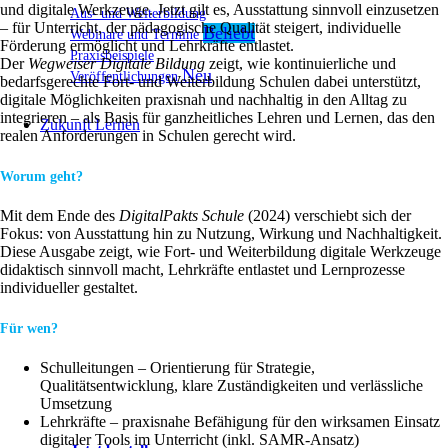
und digitale Werkzeuge. Jetzt gilt es, Ausstattung sinnvoll einzusetzen
Aus- und Weiterbildung
– für Unterricht, der pädagogische Qualität steigert, individuelle
Webinare und Termine
Förderung ermöglicht und Lehrkräfte entlastet.
Praxisbeispiele
Der
Wegweiser Digitale Bildung
zeigt, wie kontinuierliche und
Veröffentlichungen
bedarfsgerechte Fort- und Weiterbildung Schulen dabei unterstützt,
digitale Möglichkeiten praxisnah und nachhaltig in den Alltag zu
integrieren – als Basis für ganzheitliches Lehren und Lernen, das den
Zukunft Lernen
realen Anforderungen in Schulen gerecht wird.
Worum geht?
Mit dem Ende des
DigitalPakts Schule
(2024) verschiebt sich der
Fokus: von Ausstattung hin zu Nutzung, Wirkung und Nachhaltigkeit.
Diese Ausgabe zeigt, wie Fort- und Weiterbildung digitale Werkzeuge
didaktisch sinnvoll macht, Lehrkräfte entlastet und Lernprozesse
individueller gestaltet.
Für wen?
Schulleitungen – Orientierung für Strategie,
Qualitätsentwicklung, klare Zuständigkeiten und verlässliche
Umsetzung
Lehrkräfte – praxisnahe Befähigung für den wirksamen Einsatz
digitaler Tools im Unterricht (inkl. SAMR-Ansatz)