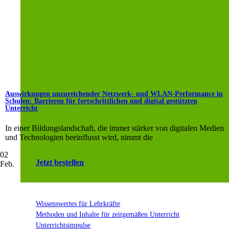
Auswirkungen unzureichender Netzwerk- und WLAN-Performance in
Schulen: Barrieren für fortschrittlichen und digital gestützten
Unterricht
In einer Bildungslandschaft, die immer stärker von digitalen Medien
und Technologien beeinflusst wird, nimmt die
02
Jetzt bestellen
Feb.
Wissenswertes für Lehrkräfte
Methoden und Inhalte für zeitgemäßen Unterricht
Unterrichtsimpulse