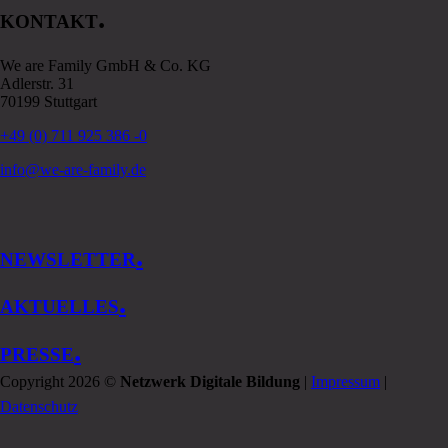
.
KONTAKT
We are Family GmbH & Co. KG
Adlerstr. 31
70199 Stuttgart
+49 (0) 711 925 386 -0
info@we-are-family.de
.
NEWSLETTER
.
AKTUELLES
.
PRESSE
Copyright 2026 ©
Netzwerk Digitale Bildung
|
Impressum
|
Datenschutz