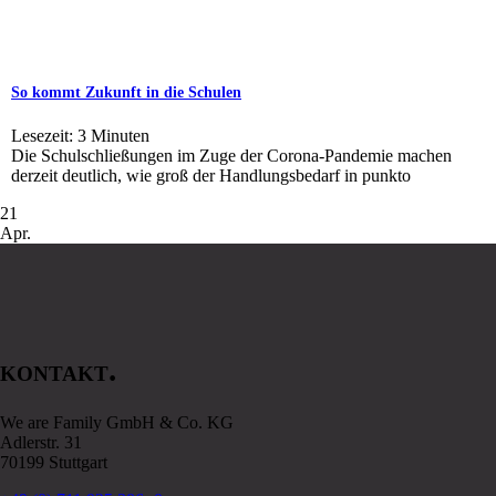
So kommt Zukunft in die Schulen
Lesezeit:
3
Minuten
Die Schulschließungen im Zuge der Corona-Pandemie machen
derzeit deutlich, wie groß der Handlungsbedarf in punkto
21
Apr.
.
KONTAKT
We are Family GmbH & Co. KG
Adlerstr. 31
70199 Stuttgart