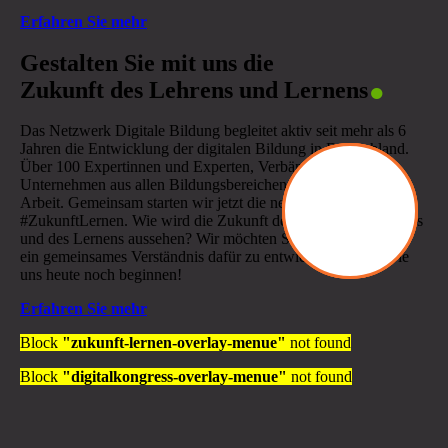
Erfahren Sie mehr
.
Gestalten Sie mit uns die
Zukunft des Lehrens und Lernens
Das Netzwerk Digitale Bildung begleitet aktiv seit mehr als 6
Jahren die Entwicklung der digitalen Bildung in Deutschland.
Über 100 Expertinnen und Experten, Verbände und
Unternehmen aus allen Bildungsbereichen unterstützen unsere
Arbeit. Gemeinsam starten wir jetzt die neue Initiative
#ZukunftLernen. Wie wird die Zukunft der Schule, des Lehrens
und des Lernens aussehen? Wir möchten Sie einladen mit uns
ein gemeinsames Verständnis dafür zu entwickeln. Lassen Sie
uns heute noch beginnen!
Erfahren Sie mehr
Block
"zukunft-lernen-overlay-menue"
not found
Block
"digitalkongress-overlay-menue"
not found