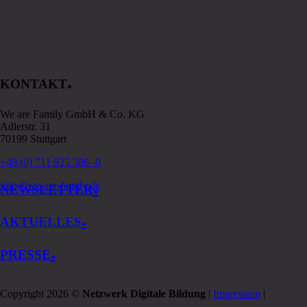
.
KONTAKT
We are Family GmbH & Co. KG
Adlerstr. 31
70199 Stuttgart
+49 (0) 711 925 386 -0
.
info@we-are-family.de
NEWSLETTER
.
AKTUELLES
.
PRESSE
Copyright 2026 ©
Netzwerk Digitale Bildung
|
Impressum
|