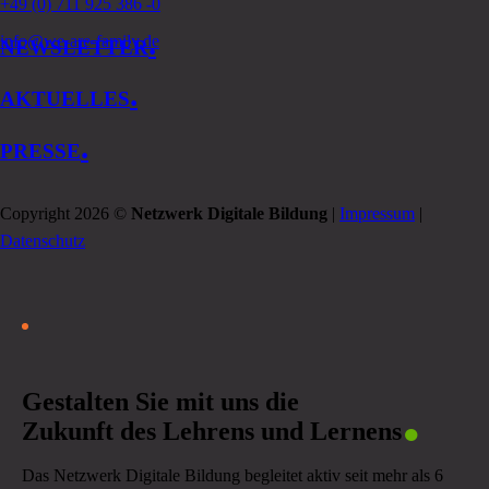
+49 (0) 711 925 386 -0
.
info@we-are-family.de
NEWSLETTER
.
AKTUELLES
.
PRESSE
Copyright 2026 ©
Netzwerk Digitale Bildung
|
Impressum
|
Datenschutz
.
Gestalten Sie mit uns die
Zukunft des Lehrens und Lernens
Das Netzwerk Digitale Bildung begleitet aktiv seit mehr als 6