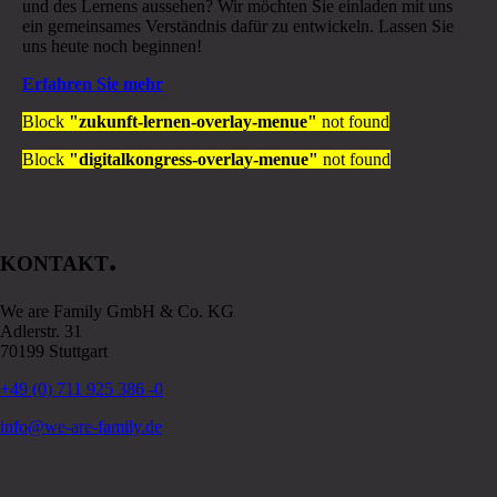
und des Lernens aussehen? Wir möchten Sie einladen mit uns
ein gemeinsames Verständnis dafür zu entwickeln. Lassen Sie
uns heute noch beginnen!
Erfahren Sie mehr
Block
"zukunft-lernen-overlay-menue"
not found
Block
"digitalkongress-overlay-menue"
not found
.
KONTAKT
We are Family GmbH & Co. KG
Adlerstr. 31
70199 Stuttgart
+49 (0) 711 925 386 -0
info@we-are-family.de