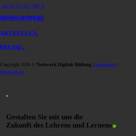
+49 (0) 711 925 386 -0
.
info@we-are-family.de
NEWSLETTER
.
AKTUELLES
.
PRESSE
Copyright 2026 ©
Netzwerk Digitale Bildung
|
Impressum
|
Datenschutz
.
Gestalten Sie mit uns die
Zukunft des Lehrens und Lernens