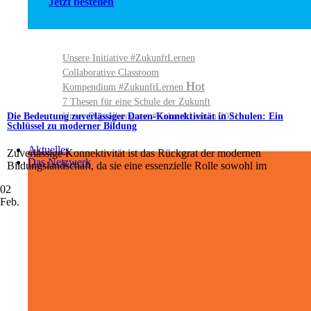
Jetzt bestellen
Unsere Initiative #ZukunftLernen
Collaborative Classroom
Kompendium #ZukunftLernen
7 Thesen für eine Schule der Zukunft
Unser Digitalkongress #ZukunftLernen 2021
Die Bedeutung zuverlässiger Daten-Konnektivität in Schulen: Ein
Schlüssel zu moderner Bildung
Aktuelles
Zuverlässige Konnektivität ist das Rückgrat der modernen
Das Netzwerk
Bildungslandschaft, da sie eine essenzielle Rolle sowohl im
02
Feb.