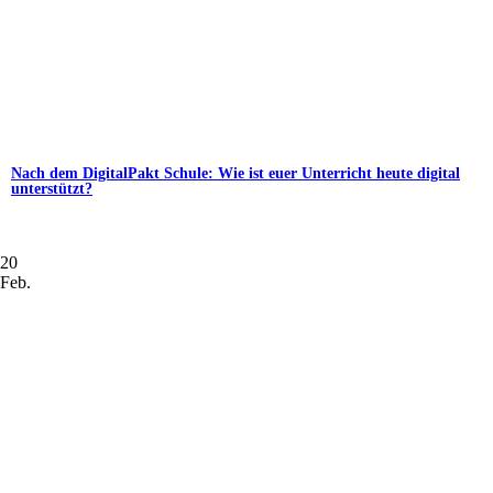
Nach dem DigitalPakt Schule: Wie ist euer Unterricht heute digital
unterstützt?
20
Feb.