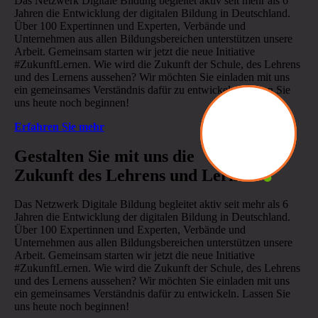
Das Netzwerk Digitale Bildung begleitet aktiv seit mehr als 6
Jahren die Entwicklung der digitalen Bildung in Deutschland.
Über 100 Expertinnen und Experten, Verbände und
Unternehmen aus allen Bildungsbereichen unterstützen unsere
Arbeit. Gemeinsam starten wir jetzt die neue Initiative
#ZukunftLernen. Wie wird die Zukunft der Schule, des Lehrens
und des Lernens aussehen? Wir möchten Sie einladen mit uns
ein gemeinsames Verständnis dafür zu entwickeln. Lassen Sie
uns heute noch beginnen!
Erfahren Sie mehr
.
Gestalten Sie mit uns die
Zukunft des Lehrens und Lernens
Das Netzwerk Digitale Bildung begleitet aktiv seit mehr als 6
Jahren die Entwicklung der digitalen Bildung in Deutschland.
Über 100 Expertinnen und Experten, Verbände und
Unternehmen aus allen Bildungsbereichen unterstützen unsere
Arbeit. Gemeinsam starten wir jetzt die neue Initiative
#ZukunftLernen. Wie wird die Zukunft der Schule, des Lehrens
und des Lernens aussehen? Wir möchten Sie einladen mit uns
ein gemeinsames Verständnis dafür zu entwickeln. Lassen Sie
uns heute noch beginnen!