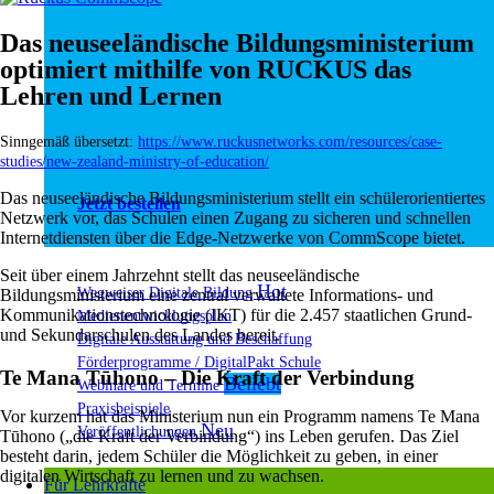
Das neuseeländische Bildungsministerium
optimiert
mithilfe von RUCKUS das
Lehren und Lernen
Sinngemäß übersetzt:
https://www.ruckusnetworks.com/resources/case-
studies/new-zealand-ministry-of-education/
Das neuseeländische Bildungsministerium stellt ein schülerorientiertes
Jetzt bestellen
Netzwerk vor, das Schulen einen Zugang zu sicheren und schnellen
Internetdiensten über die Edge-Netzwerke von CommScope bietet.
Seit über einem Jahrzehnt stellt das neuseeländische
Wegweiser Digitale Bildung
Bildungsministerium eine zentral verwaltete Informations- und
Kommunikationstechnologie (IKT) für die 2.457 staatlichen Grund-
Medienentwicklungsplan
und Sekundarschulen des Landes bereit.
Digitale Ausstattung und Beschaffung
Förderprogramme / DigitalPakt Schule
Te Mana Tūhono – Die Kraft der Verbindung
Webinare und Termine
Praxisbeispiele
Vor kurzem hat das Ministerium nun ein Programm namens Te Mana
Veröffentlichungen
Tūhono („die Kraft der Verbindung“) ins Leben gerufen. Das Ziel
besteht darin, jedem Schüler die Möglichkeit zu geben, in einer
digitalen Wirtschaft zu lernen und zu wachsen.
Für Lehrkräfte