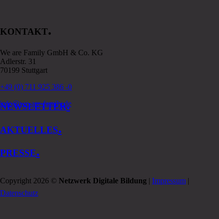
.
KONTAKT
We are Family GmbH & Co. KG
Adlerstr. 31
70199 Stuttgart
+49 (0) 711 925 386 -0
.
info@we-are-family.de
NEWSLETTER
.
AKTUELLES
.
PRESSE
Copyright 2026 ©
Netzwerk Digitale Bildung
|
Impressum
|
Datenschutz