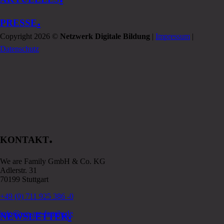
.
PRESSE
Copyright 2026 ©
Netzwerk Digitale Bildung
|
Impressum
|
Datenschutz
.
KONTAKT
We are Family GmbH & Co. KG
Adlerstr. 31
70199 Stuttgart
+49 (0) 711 925 386 -0
.
info@we-are-family.de
NEWSLETTER