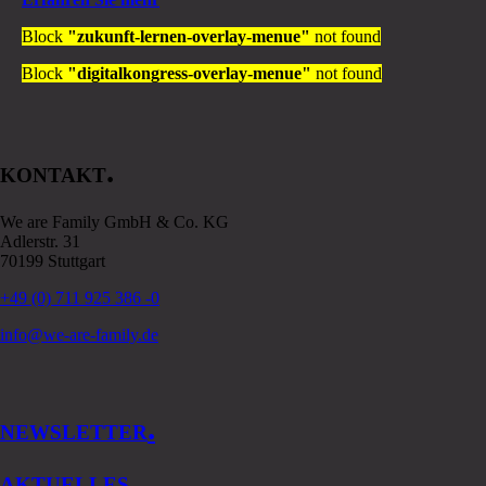
Block
"zukunft-lernen-overlay-menue"
not found
Block
"digitalkongress-overlay-menue"
not found
.
KONTAKT
We are Family GmbH & Co. KG
Adlerstr. 31
70199 Stuttgart
+49 (0) 711 925 386 -0
info@we-are-family.de
.
NEWSLETTER
.
AKTUELLES