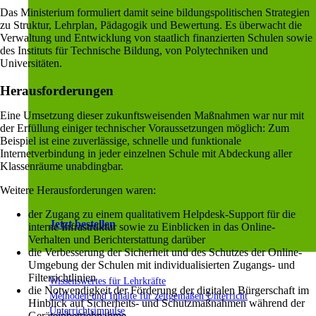
Das Ministerium formuliert damit seine bildungspolitischen Strategien
zu Struktur, Lehrplan, Pädagogik und Bewertung. Es überwacht die
Verwaltung und Entwicklung von staatlich finanzierten Schulen sowie
des Instituts für Technische Bildung, von Polytechniken und
Universitäten.
Herausforderungen
Eine Umsetzung dieser zukunftsweisenden Maßnahmen war nur mit
der Erfüllung einiger technischer Voraussetzungen möglich: Zum
Beispiel ist eine zuverlässige, schnelle und funktionale
Internetverbindung in jeder einzelnen Schule mit Abdeckung aller
Klassenräume unabdingbar.
Weitere Herausforderungen waren:
der Zugang zu einem qualitativem Helpdesk-Support für die
Jetzt bestellen
interne Infrastruktur sowie zu Einblicken in das Online-
Verhalten und Berichterstattung darüber
die Verbesserung der Sicherheit und des Schutzes der Online-
Umgebung der Schulen mit individualisierten Zugangs- und
Filterrichtlinien
Wissenswertes für Lehrkräfte
die Notwendigkeit der Förderung der digitalen Bürgerschaft im
Methoden und Inhalte für zeitgemäßen Unterricht
Hinblick auf Sicherheits- und Schutzmaßnahmen während der
Unterrichtsimpulse
Geräteinbetriebnahme