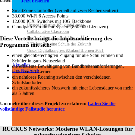
bieten.
Jetzt bestellen
SmartZone Controller (verteilt auf zwei Rechenzentren)
38.000 Wi-Fi 6 Access Points
12.000 ICX-Switches mit 10G-Backbone
Unsere Initiative #ZukunftLernen
Cloudpath Enrollment System (850.000 Lizenzen)
Collaborative Classroom
Kompendium #ZukunftLernen
Diese Vorteile bringt die Implementierung des
7 Thesen für eine Schule der Zukunft
Programms mit sich:
Unser Digitalkongress #ZukunftLernen 2021
einen gleichberechtigten Zugang für alle Schülerinnen und
Schüler in ganz Neuseeland
Aktuelles
die effiziente Bewältigung von Bandbreitenanforderungen,
Das Netzwerk
inklusive 1:1-Lernen
ein nahtloses Roaming zwischen den verschiedenen
Schulstandorten
ein zukunftssicheres Netzwerk mit einer Lebensdauer von mehr
als 5 Jahren
Um mehr über dieses Projekt zu erfahren:
Laden Sie die
vollständige Fallstudie herunter.
RUCKUS Networks: Moderne WLAN-Lösungen für