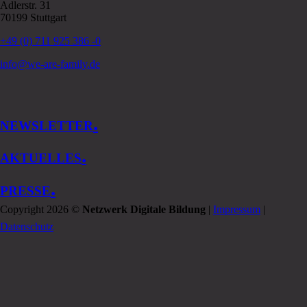
Adlerstr. 31
70199 Stuttgart
+49 (0) 711 925 386 -0
info@we-are-family.de
.
NEWSLETTER
.
AKTUELLES
.
PRESSE
Copyright 2026 ©
Netzwerk Digitale Bildung
|
Impressum
|
Datenschutz