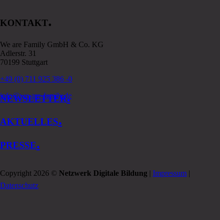
.
KONTAKT
We are Family GmbH & Co. KG
Adlerstr. 31
70199 Stuttgart
+49 (0) 711 925 386 -0
.
info@we-are-family.de
NEWSLETTER
.
AKTUELLES
.
PRESSE
Copyright 2026 ©
Netzwerk Digitale Bildung
|
Impressum
|
Datenschutz