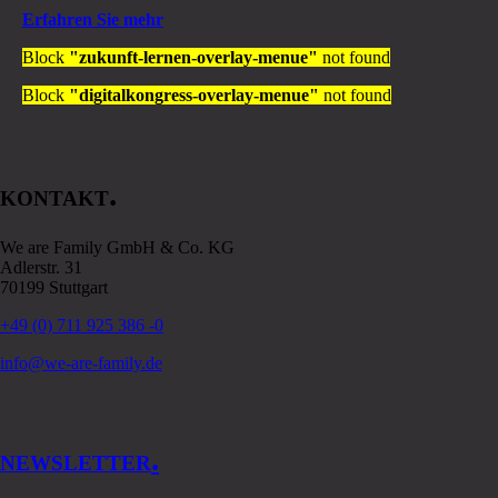
Erfahren Sie mehr
Block
"zukunft-lernen-overlay-menue"
not found
Block
"digitalkongress-overlay-menue"
not found
.
KONTAKT
We are Family GmbH & Co. KG
Adlerstr. 31
70199 Stuttgart
+49 (0) 711 925 386 -0
info@we-are-family.de
.
NEWSLETTER