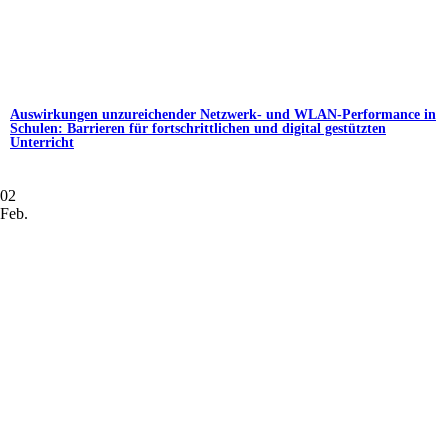
Auswirkungen unzureichender Netzwerk- und WLAN-Performance in
Schulen: Barrieren für fortschrittlichen und digital gestützten
Unterricht
02
Feb.