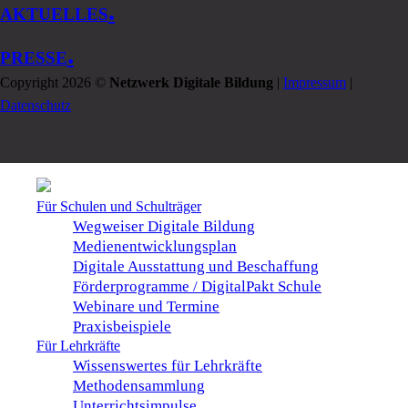
.
AKTUELLES
.
PRESSE
Copyright 2026 ©
Netzwerk Digitale Bildung
|
Impressum
|
Datenschutz
Für Schulen und Schulträger
Wegweiser Digitale Bildung
Medienentwicklungsplan
Digitale Ausstattung und Beschaffung
Förderprogramme / DigitalPakt Schule
Webinare und Termine
Praxisbeispiele
Für Lehrkräfte
Wissenswertes für Lehrkräfte
Methodensammlung
Unterrichtsimpulse